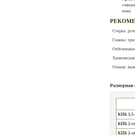
глянце
нему.
РЕКОМЕ
Стирка: ручн
Глажка: при 
Отбеливание
Химическая 
Отжим: можн
Размерная 
КПБ 1,5-
КПБ 2-сп
КПБ 2-сп