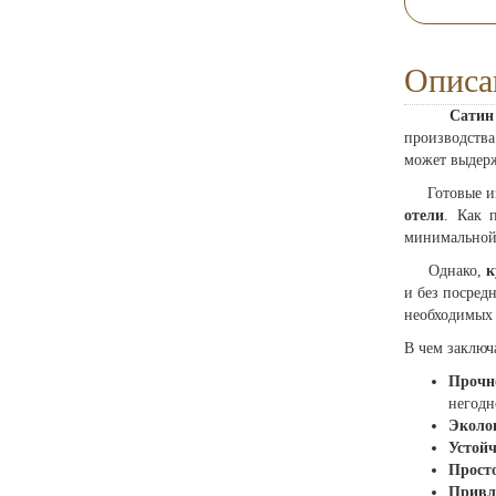
Описа
Сатин од
производства
может выдерж
Готовые изде
отели
. Как 
минимальной
Однако,
к
и без посред
необходимых 
В чем заключ
Прочн
негодн
Эколо
Устойч
Просто
Привл