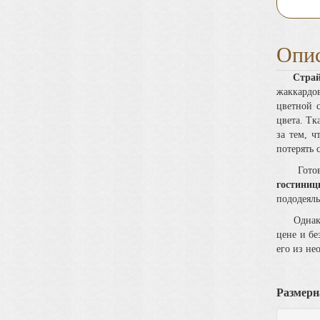
Опис
Страйп
жаккардов
цветной с
цвета.
Тк
за тем, 
потерять 
Готовые 
гостини
пододеяль
Однак
цене и бе
его из не
Размерн