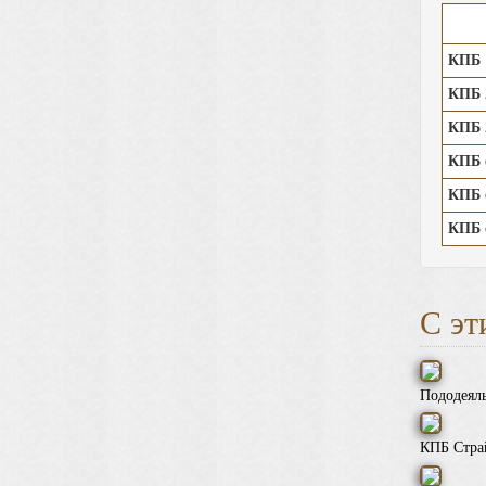
КПБ 1
КПБ 2
КПБ 2
КПБ 
КПБ 
КПБ 
С эт
Пододеял
КПБ Стра