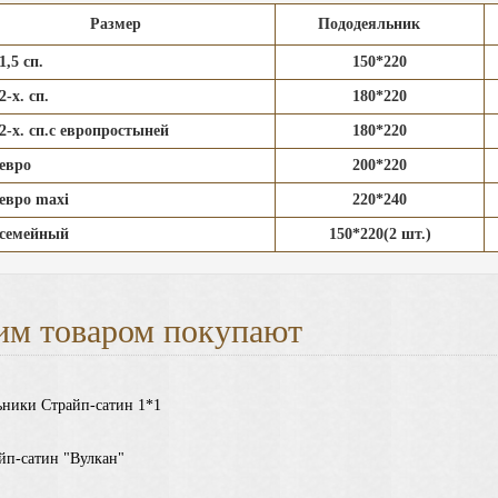
Размер
Пододеяльник
,5 сп.
150*220
-х. сп.
180*220
-х. сп.с европростыней
180*220
евро
200*220
евро maxi
220*240
семейный
150*220(2 шт.)
им товаром покупают
ьники Страйп-сатин 1*1
йп-сатин "Вулкан"