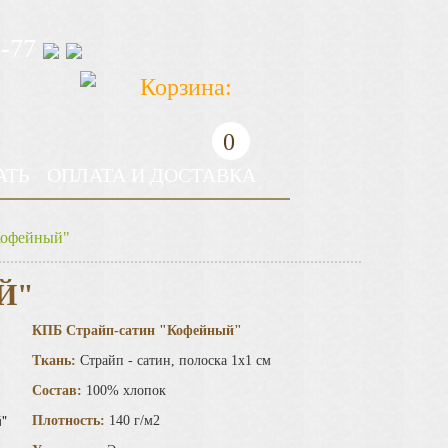
7-77
Корзина:
0
АТЬ
ОПЛАТА И ДОСТАВКА
Кофейный"
Й"
КПБ Страйп-сатин "Кофейный"
Ткань:
Страйп - сатин, полоска 1х1 см
Состав:
100% хлопок
Плотность:
140 г/м2