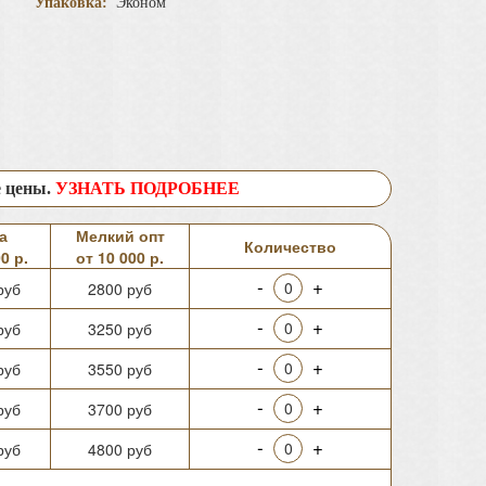
Упаковка:
Эконом
е цены.
УЗНАТЬ ПОДРОБНЕЕ
а
Мелкий опт
Количество
0 р.
от 10 000 р.
-
+
руб
2800 руб
-
+
руб
3250 руб
-
+
руб
3550 руб
-
+
руб
3700 руб
-
+
руб
4800 руб