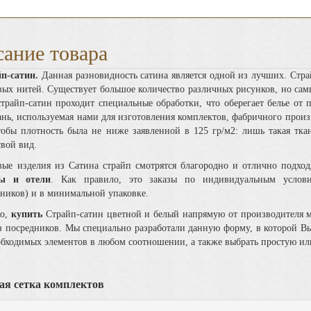
ание товара
-сатин.
Данная разновидность сатина является одной из лучших. Стр
ых нитей. Существует большое количество различных рисунков, но сам
трайп-сатин проходит специальные обработки, что оберегает белье от 
ань, используемая нами для изготовления комплектов, фабричного прои
чтобы плотность была не ниже заявленной в 125 гр/м2: лишь такая тк
свой вид.
изделия из Сатина страйп смотрятся благородно и отлично подходят
цы и отели
. Как правило, это
заказы по индивидуальным услов
ников) и в минимальной упаковке.
о,
купить
Страйп-сатин цветной и белый напрямую от производителя
з посредников. Мы специально разработали данную форму, в которой Вы
обходимых элементов в любом соотношении, а также выбрать простую и
ая сетка комплектов