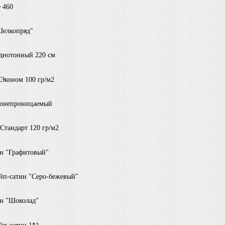
 460
Шелкопряд"
днотонный 220 см
Эконом 100 гр/м2
донепроницаемый
Стандарт 120 гр/м2
н "Графитовый"
йп-сатин "Серо-бежевый"
н "Шоколад"