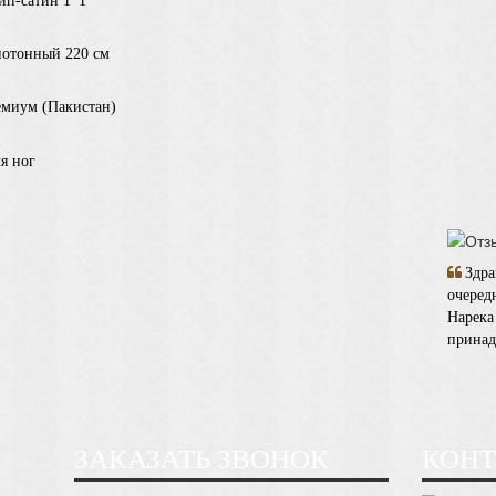
йп-сатин 1*1
нотонный 220 см
емиум (Пакистан)
я ног
Здра
очеред
Нарека
принад
ЗАКАЗАТЬ ЗВОНОК
КОН