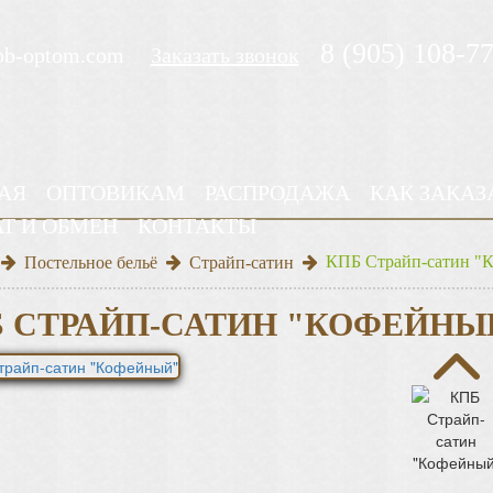
8 (905) 108-7
pb-optom.com
Заказать звонок
АЯ
ОПТОВИКАМ
РАСПРОДАЖА
КАК ЗАКАЗ
АТ И ОБМЕН
КОНТАКТЫ
КПБ Страйп-сатин "
Постельное бельё
Страйп-сатин
 СТРАЙП-САТИН "КОФЕЙНЫ